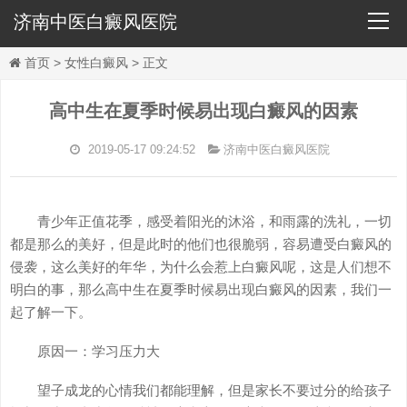
济南中医白癜风医院
导
航
首页
>
女性白癜风
> 正文
高中生在夏季时候易出现白癜风的因素
首页
2019-05-17 09:24:52
济南中医白癜风医院
医院概况
青少年正值花季，感受着阳光的沐浴，和雨露的洗礼，一切
医师团队
都是那么的美好，但是此时的他们也很脆弱，容易遭受白癜风的
侵袭，这么美好的年华，为什么会惹上白癜风呢，这是人们想不
明白的事，那么高中生在夏季时候易出现白癜风的因素，我们一
祛白疗法
起了解一下。
原因一：学习压力大
祛白检查
望子成龙的心情我们都能理解，但是家长不要过分的给孩子