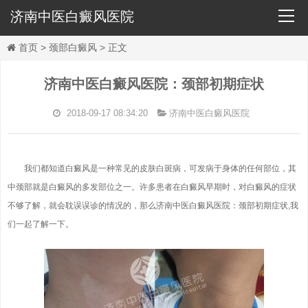
济南中医白癜风医院
导
航
首页
>
颈部白癜风
> 正文
济南中医白癜风医院：颈部初期症状
首页
2018-09-17 08:34:20
济南中医白癜风医院
医院概况
我们都知道白癜风是一种常见的皮肤白斑病，可发病于身体的任何部位，其
医师团队
中颈部就是白癜风的多发部位之一。许多患者在白癜风早期时，对白癜风的症状
不够了解，就会耽误误诊的情况的，那么济南中医白癜风医院：颈部初期症状,我
祛白疗法
们一起了解一下。
祛白检查