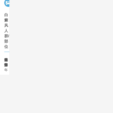
医院地址
济南市天桥区北园大街546号
白
癜
风
人
群/
部
位
儿
青
女
男
老
背
手
面
颈
腹
童
少
性
性
年
部
臂
部
部
部
年