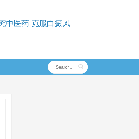
究中医药 克服白癜风
济
南
中
医
白