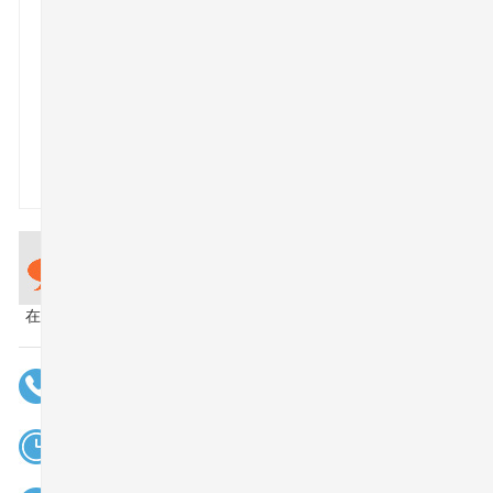
对
象
的
特
色
医
院...
[详
细]
在线预约
疾病咨询
疾病热线
0531-85921111
24H免费咨询热线
8:00——18:00
节假日无休医院